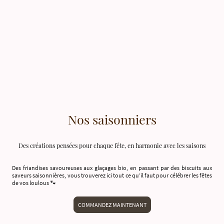
Nos saisonniers
Des créations pensées pour chaque fête, en harmonie avec les saisons
Des friandises savoureuses aux
glaçages bio,
en passant par des
biscuits aux
saveurs saisonnières
, vous trouverez ici tout ce qu’il faut pour célébrer les fêtes
de vos loulous 🐾
COMMANDEZ MAINTENANT